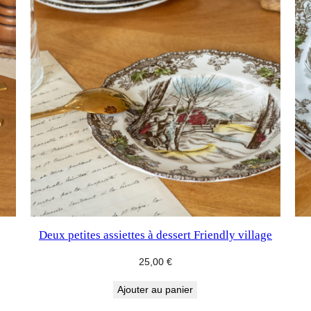
Deux petites assiettes à dessert Friendly village
25,00
€
Ajouter au panier