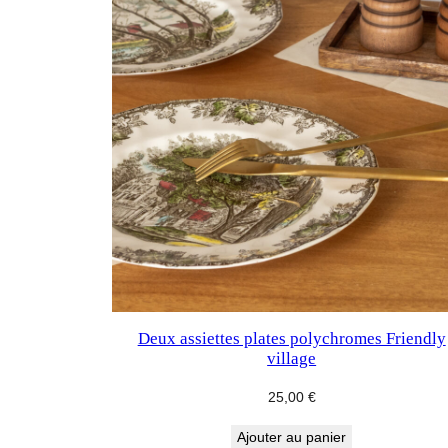
Deux assiettes plates polychromes Friendly
village
25,00
€
Ajouter au panier