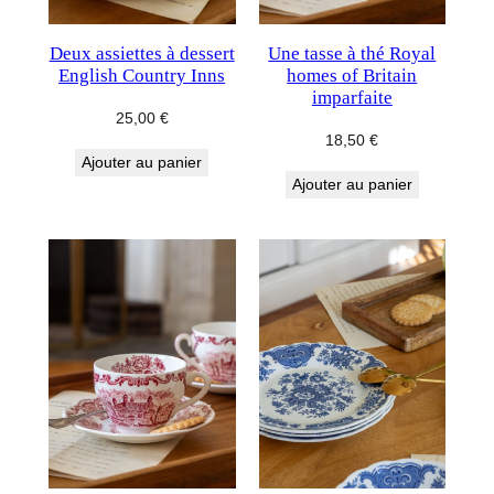
Deux assiettes à dessert
Une tasse à thé Royal
English Country Inns
homes of Britain
imparfaite
25,00
€
18,50
€
Ajouter au panier
Ajouter au panier