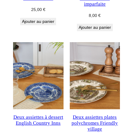
imparfaite
25,00
€
8,00
€
Ajouter au panier
Ajouter au panier
Deux assiettes à dessert
Deux assiettes plates
English Country Inns
polychromes Friendly
village