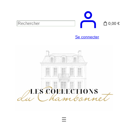
Aller
au
contenu
0,00 €
Rechercher
Se connecter