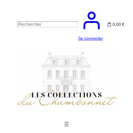
Aller
au
contenu
0,00 €
Rechercher
Se connecter